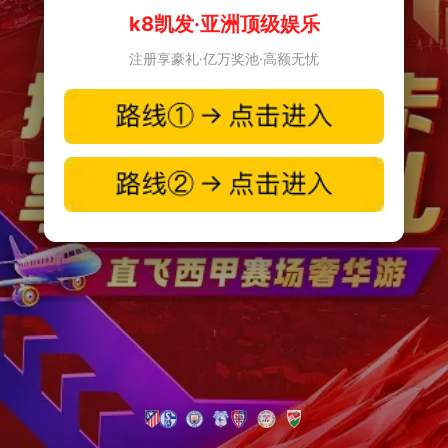
k8凯发·亚洲顶级娱乐
注册享豪礼·亿万奖池·高额无忧